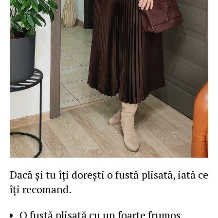
Dacă şi tu îţi doreşti o fustă plisată, iată ce
îţi recomand.
O fustă plisată cu un foarte frumos