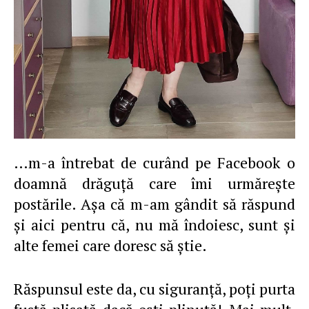
…m-a întrebat de curând pe Facebook o
doamnă drăguţă care îmi urmăreşte
postările. Aşa că m-am gândit să răspund
şi aici pentru că, nu mă îndoiesc, sunt şi
alte femei care doresc să ştie.
Răspunsul este da, cu siguranţă, poţi purta