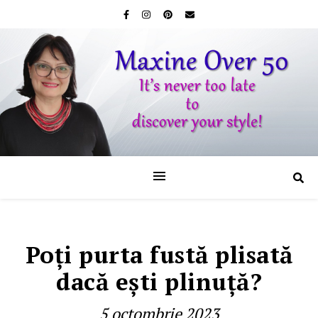
Poţi purta fustă plisată
dacă eşti plinuţă?
5 octombrie 2023