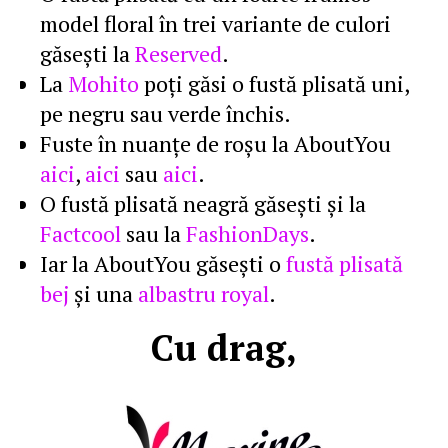
model floral în trei variante de culori
găseşti la
Reserved
.
La
Mohito
poţi găsi o fustă plisată uni,
pe negru sau verde închis.
Fuste în nuanţe de roşu la AboutYou
aici
,
aici
sau
aici
.
O fustă plisată neagră găseşti şi la
Factcool
sau la
FashionDays
.
Iar la AboutYou găseşti o
fustă plisată
bej
şi una
albastru royal
.
Cu drag,