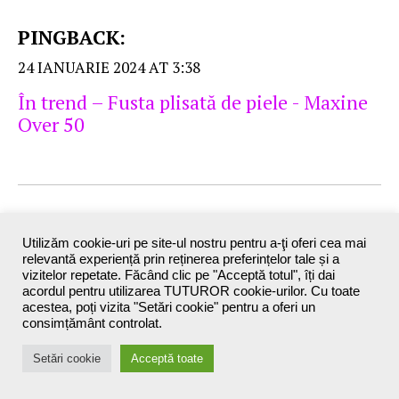
PINGBACK:
24 IANUARIE 2024 AT 3:38
În trend – Fusta plisată de piele - Maxine
Over 50
PINGBACK:
Utilizăm cookie-uri pe site-ul nostru pentru a-ţi oferi cea mai
9 IUNIE 2024 AT 22:44
relevantă experiență prin reținerea preferințelor tale și a
vizitelor repetate. Făcând clic pe "Acceptă totul", îți dai
O vestă neagră, o fustă plisată şi o ţinută
acordul pentru utilizarea TUTUROR cookie-urilor. Cu toate
acestea, poți vizita "Setări cookie" pentru a oferi un
casual - Maxine Over 50
consimțământ controlat.
Setări cookie
Acceptă toate