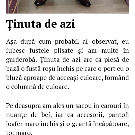
Ţinuta de azi
Aşa după cum probabil ai observat, eu
iubesc fustele plisate şi am multe în
garderobă. Ţinuta de azi are ca piesă de
bază o fustă roşu închis pe care o port cu o
bluză aproape de aceeaşi culoare, formând
o columnă de culoare.
Pe deasupra am ales un sacou în carouri în
nuanţe de bej, iar ca accesorii, pantofi
loafer maro închis şi o geantă încăpătoare,
tot maro.