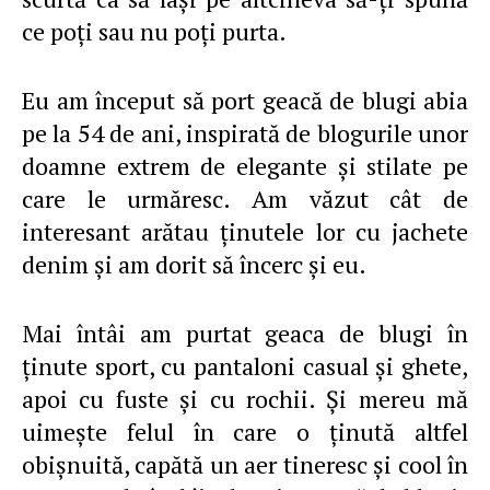
ce poţi sau nu poţi purta.
Eu am început să port geacă de blugi abia
pe la 54 de ani, inspirată de blogurile unor
doamne extrem de elegante şi stilate pe
care le urmăresc. Am văzut cât de
interesant arătau ţinutele lor cu jachete
denim şi am dorit să încerc şi eu.
Mai întâi am purtat geaca de blugi în
ţinute sport, cu pantaloni casual şi ghete,
apoi cu fuste şi cu rochii. Şi mereu mă
uimeşte felul în care o ţinută altfel
obişnuită, capătă un aer tineresc şi cool în