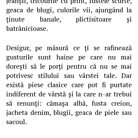
jeanşii, tricourile cu print, fustele scurte,
geaca de blugi, culorile vii, ajungând la
ţinute banale, plictisitoare şi
batrânicioase.
Desigur, pe măsură ce ţi se rafinează
gusturile sunt haine pe care nu mai
doreşti să le porţi pentru că nu se mai
potrivesc stilului sau vârstei tale. Dar
există piese clasice care pot fi purtate
indiferent de vârstă şi la care n-ar trebui
să renunţi: cămaşa albă, fusta creion,
jacheta denim, blugii, geaca de piele sau
sacoul.