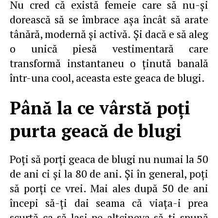
Nu cred că există femeie care să nu-şi
dorească să se îmbrace aşa încât să arate
tânără, modernă şi activă. Şi dacă e să aleg
o unică piesă vestimentară care
transformă instantaneu o ţinută banală
într-una cool, aceasta este geaca de blugi.
Până la ce vârstă poţi
purta geacă de blugi
Poţi să porţi geaca de blugi nu numai la 50
de ani ci şi la 80 de ani. Şi în general, poţi
să porţi ce vrei. Mai ales după 50 de ani
începi să-ţi dai seama că viaţa-i prea
scurtă ca să laşi pe altcineva să-ţi spună