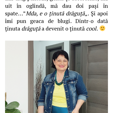
uit în oglindă, mă dau doi paşi în
spate…”
Mda, e o ţinută drăguţă
„. Şi apoi
îmi pun geaca de blugi. Dintr-o dată
ţinuta
drăguţă
a devenit o ţinută
cool
.