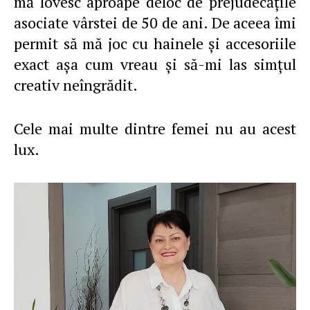
mă lovesc aproape deloc de prejudecăţile
asociate vârstei de 50 de ani. De aceea îmi
permit să mă joc cu hainele şi accesoriile
exact aşa cum vreau şi să-mi las simţul
creativ neîngrădit.
Cele mai multe dintre femei nu au acest
lux.