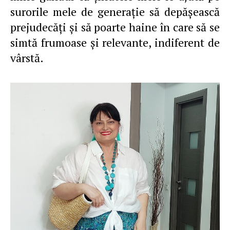
surorile mele de generaţie să depăşească
prejudecăţi şi să poarte haine în care să se
simtă frumoase şi relevante, indiferent de
vârstă.