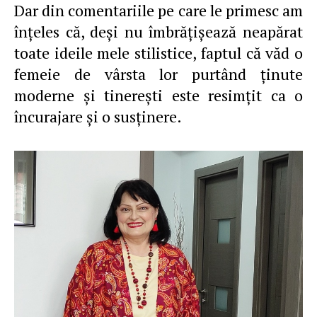
Dar din comentariile pe care le primesc am
înţeles că, deşi nu îmbrăţişează neapărat
toate ideile mele stilistice, faptul că văd o
femeie de vârsta lor purtând ţinute
moderne şi tinereşti este resimţit ca o
încurajare şi o susţinere.