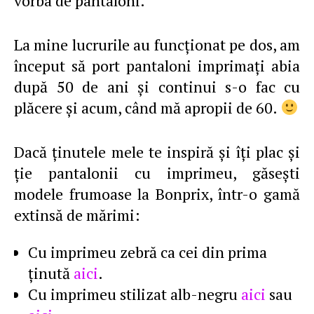
vorba de pantaloni.
La mine lucrurile au funcţionat pe dos, am
început să port pantaloni imprimaţi abia
după 50 de ani şi continui s-o fac cu
plăcere şi acum, când mă apropii de 60.
Dacă ţinutele mele te inspiră şi îţi plac şi
ţie pantalonii cu imprimeu, găseşti
modele frumoase la Bonprix, într-o gamă
extinsă de mărimi:
Cu imprimeu zebră ca cei din prima
ţinută
aici
.
Cu imprimeu stilizat alb-negru
aici
sau