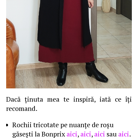
Dacă ţinuta mea te inspiră, iată ce îţi
recomand.
Rochii tricotate pe nuanţe de roşu
găseşti la Bonprix
aici
,
aici
,
aici
sau
aici
.