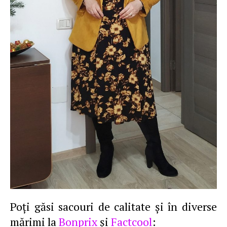
Poţi găsi sacouri de calitate şi în diverse
mărimi la
Bonprix
şi
Factcool
: