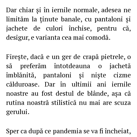
Dar chiar şi în iernile normale, adesea ne
limităm la ţinute banale, cu pantaloni şi
jachete de culori închise, pentru că,
desigur, e varianta cea mai comodă.
Fireşte, dacă e un ger de crapă pietrele, o
să preferăm întotdeauna o jachetă
îmblănită, pantaloni şi nişte cizme
călduroase. Dar în ultimii ani iernile
noastre au fost destul de blânde, aşa că
rutina noastră stilistică nu mai are scuza
gerului.
Sper ca după ce pandemia se va fi încheiat,