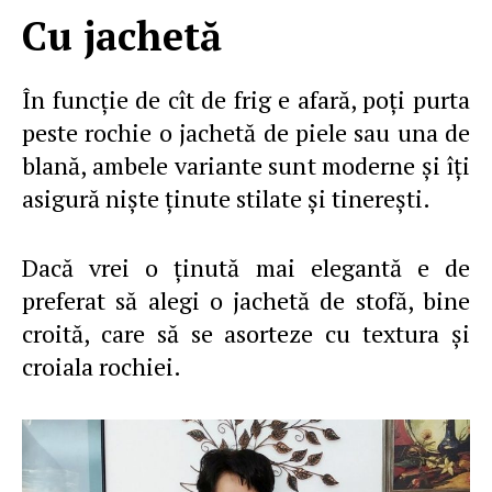
Cu jachetă
În funcţie de cît de frig e afară, poţi purta
peste rochie o jachetă de piele sau una de
blană, ambele variante sunt moderne şi îţi
asigură nişte ţinute stilate şi tinereşti.
Dacă vrei o ţinută mai elegantă e de
preferat să alegi o jachetă de stofă, bine
croită, care să se asorteze cu textura şi
croiala rochiei.