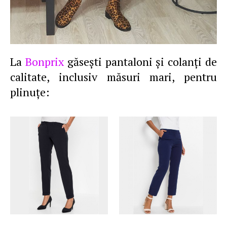
La
Bonprix
găseşti pantaloni şi colanţi de
calitate, inclusiv măsuri mari, pentru
plinuţe: