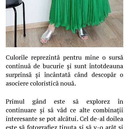
Culorile reprezintă pentru mine o sursă
continuă de bucurie şi sunt întotdeauna
surprinsă şi încântată când descopăr o
asociere coloristică nouă.
Primul gând este să explorez în
continuare şi să văd ce alte combinaţii
interesante se pot alcătui. Cel de-al doilea
este să fotografiez ţinuta şi să v-o arăt şi