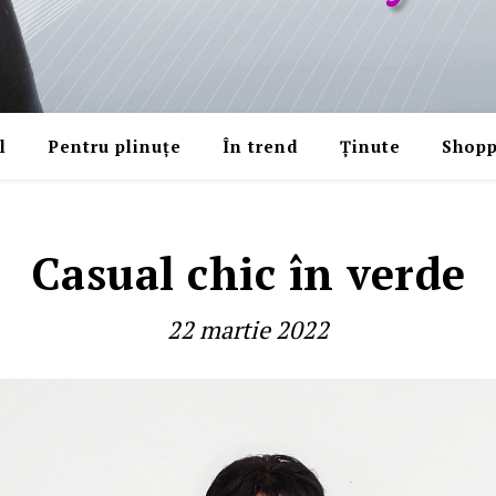
l
Pentru plinuțe
În trend
Ținute
Shopp
Casual chic în verde
22 martie 2022