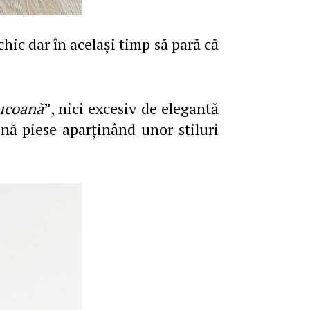
chic dar în acelaşi timp să pară că
ucoană
”, nici excesiv de elegantă
nă piese aparţinând unor stiluri