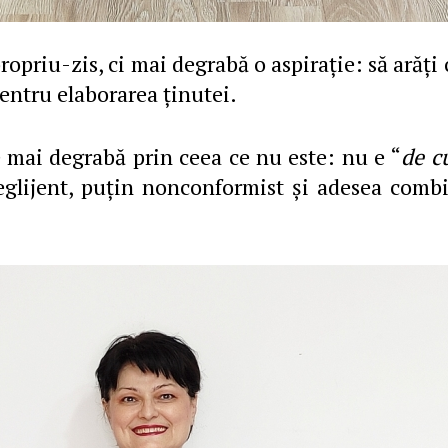
propriu-zis, ci mai degrabă o aspiraţie: să arăţi 
pentru elaborarea ţinutei.
e mai degrabă prin ceea ce nu este: nu e “
de c
eglijent, puţin nonconformist şi adesea combi