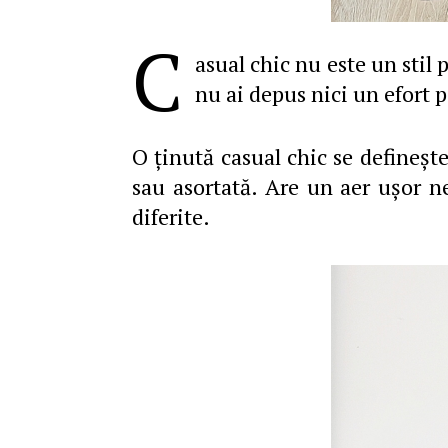
C
asual chic nu este un stil 
nu ai depus nici un efort 
O ţinută casual chic se defineşt
sau asortată. Are un aer uşor n
diferite.