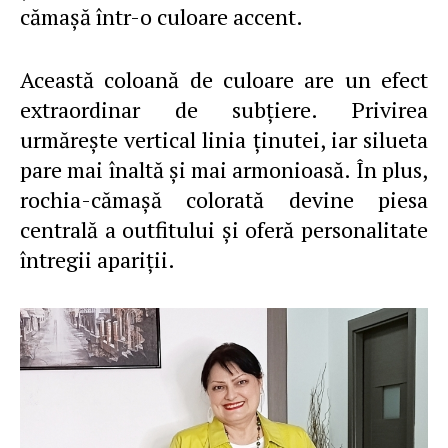
cămaşă într-o culoare accent.
Această coloană de culoare are un efect
extraordinar de subţiere. Privirea
urmăreşte vertical linia ţinutei, iar silueta
pare mai înaltă şi mai armonioasă. În plus,
rochia-cămaşă colorată devine piesa
centrală a outfitului şi oferă personalitate
întregii apariţii.