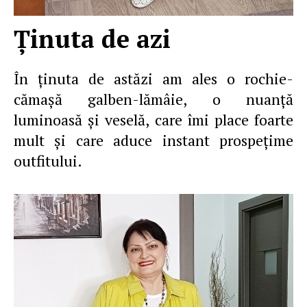
Ţinuta de azi
În ţinuta de astăzi am ales o rochie-
cămaşă galben-lămâie, o nuanţă
luminoasă şi veselă, care îmi place foarte
mult şi care aduce instant prospeţime
outfitului.