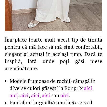
Îmi place foarte mult acest tip de ţinută
pentru că mă face să mă simt confortabil,
elegant şi actual în acelaşi timp. Dacă te
inspiră, iată unde poţi găsi piese
asemănătoare.
Modele frumoase de rochii-cămaşă în
diverse culori găseşti la Bonprix
aici
,
aici
,
aici
,
aici
,
aici
sau
aici
.
Pantaloni largi alb/crem la Reserved