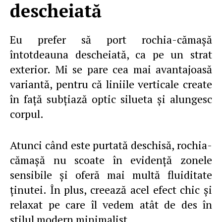
descheiată
Eu prefer să port rochia-cămaşă
întotdeauna descheiată, ca pe un strat
exterior. Mi se pare cea mai avantajoasă
variantă, pentru că liniile verticale create
în faţă subţiază optic silueta şi alungesc
corpul.
Atunci când este purtată deschisă, rochia-
cămaşă nu scoate în evidenţă zonele
sensibile şi oferă mai multă fluiditate
ţinutei. În plus, creează acel efect chic şi
relaxat pe care îl vedem atât de des în
stilul modern minimalist.