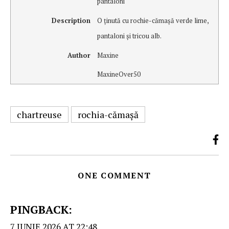
pantaloni
Description
O ţinută cu rochie-cămaşă verde lime,
pantaloni şi tricou alb.
Author
Maxine
MaxineOver50
chartreuse
rochia-cămaşă
ONE COMMENT
PINGBACK:
7 IUNIE 2026 AT 22:48