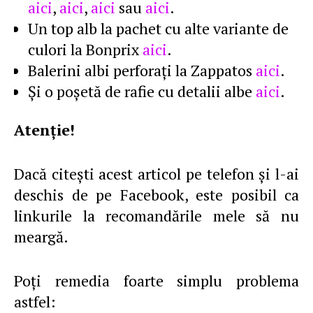
aici
,
aici
,
aici
sau
aici
.
Un top alb la pachet cu alte variante de
culori la Bonprix
aici
.
Balerini albi perforaţi la Zappatos
aici
.
Şi o poşetă de rafie cu detalii albe
aici
.
Atenţie!
Dacă citeşti acest articol pe telefon şi l-ai
deschis de pe Facebook, este posibil ca
linkurile la recomandările mele să nu
meargă.
Poţi remedia foarte simplu problema
astfel: