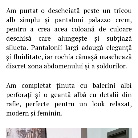
Am purtat-o descheiată peste un tricou
alb simplu şi pantaloni palazzo crem,
pentru a crea acea coloană de culoare
deschisă care alungeşte şi subţiază
silueta. Pantalonii largi adaugă eleganţă
şi fluiditate, iar rochia cămaşă maschează
discret zona abdomenului şi a şoldurilor.
Am completat ţinuta cu balerini albi
perforaţi şi o geantă albă cu detalii din
rafie, perfecte pentru un look relaxat,
modern şi feminin.