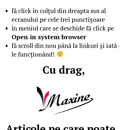
fă click în colţul din dreapta sus al
ecranului pe cele trei punctişoare
în meniul care se deschide fă click pe
Open in system browser
fă scroll din nou până la linkuri şi iată-
le funcţionând!
Cu drag,
Articole pe care poate