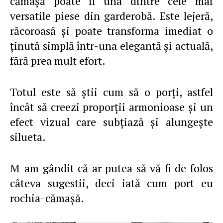
cămaşă poate fi una dintre cele mai
versatile piese din garderobă. Este lejeră,
răcoroasă şi poate transforma imediat o
ţinută simplă într-una elegantă şi actuală,
fără prea mult efort.
Totul este să ştii cum să o porţi, astfel
încât să creezi proporţii armonioase şi un
efect vizual care subţiază şi alungeşte
silueta.
M-am gândit că ar putea să vă fi de folos
câteva sugestii, deci iată cum port eu
rochia-cămaşă.