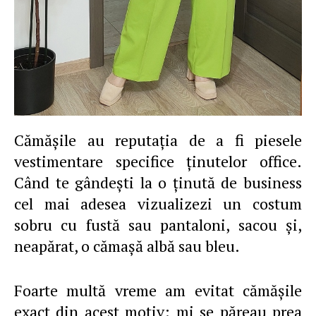
Cămăşile au reputaţia de a fi piesele
vestimentare specifice ţinutelor office.
Când te gândeşti la o ţinută de business
cel mai adesea vizualizezi un costum
sobru cu fustă sau pantaloni, sacou şi,
neapărat, o cămaşă albă sau bleu.
Foarte multă vreme am evitat cămăşile
exact din acest motiv: mi se păreau prea