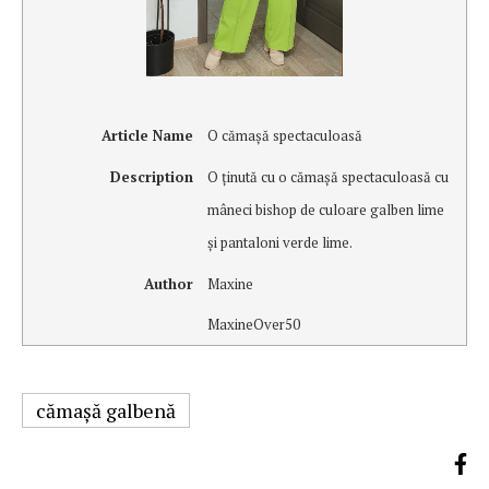
Article Name
O cămaşă spectaculoasă
Description
O ţinută cu o cămaşă spectaculoasă cu
mâneci bishop de culoare galben lime
şi pantaloni verde lime.
Author
Maxine
MaxineOver50
cămaşă galbenă