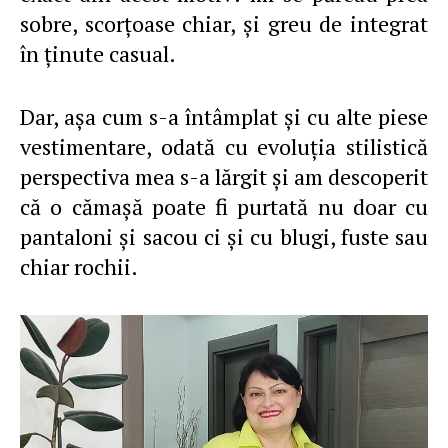
sobre, scorţoase chiar, şi greu de integrat
în ţinute casual.
Dar, aşa cum s-a întâmplat şi cu alte piese
vestimentare, odată cu evoluţia stilistică
perspectiva mea s-a lărgit şi am descoperit
că o cămaşă poate fi purtată nu doar cu
pantaloni şi sacou ci şi cu blugi, fuste sau
chiar rochii.