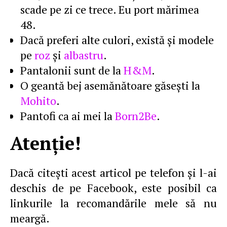
scade pe zi ce trece. Eu port mărimea
48.
Dacă preferi alte culori, există şi modele
pe
roz
şi
albastru
.
Pantalonii sunt de la
H&M
.
O geantă bej asemănătoare găseşti la
Mohito
.
Pantofi ca ai mei la
Born2Be
.
Atenţie!
Dacă citeşti acest articol pe telefon şi l-ai
deschis de pe Facebook, este posibil ca
linkurile la recomandările mele să nu
meargă.