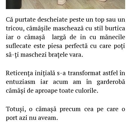
Că purtate descheiate peste un top sau un
tricou, cămăşile maschează cu stil burtica
iar o cămaşă largă de in cu mănecile
suflecate este piesa perfectă cu care poţi
să-ţi maschezi braţele vara.
Reticenţa iniţială s-a transformat astfel în
entuziasm iar acum am în garderobă
cămăşi de aproape toate culorile.
Totuşi, o cămaşă precum cea pe care o
port azi nu aveam.