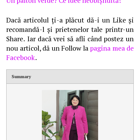
Un palton verde? Ce idee neobişnuită!
Dacă articolul ţi-a plăcut dă-i un Like şi
recomandă-l şi prietenelor tale printr-un
Share. Iar dacă vrei să afli când postez un
nou articol, dă un Follow la
pagina mea de
Facebook
.
Summary