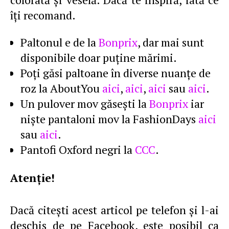
îţi recomand.
Paltonul e de la
Bonprix
, dar mai sunt
disponibile doar puţine mărimi.
Poţi găsi paltoane în diverse nuanţe de
roz la AboutYou
aici
,
aici
,
aici
sau
aici
.
Un pulover mov găseşti la
Bonprix
iar
nişte pantaloni mov la FashionDays
aici
sau
aici
.
Pantofi Oxford negri la
CCC
.
Atenţie!
Dacă citeşti acest articol pe telefon şi l-ai
deschis de pe Facebook, este posibil ca