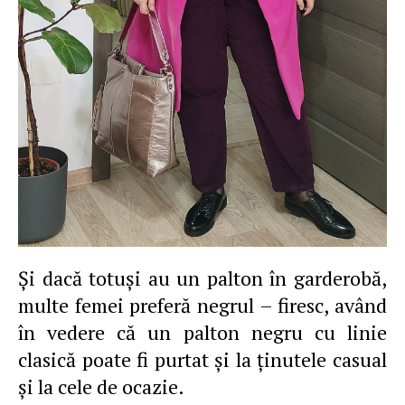
Şi dacă totuşi au un palton în garderobă,
multe femei preferă negrul – firesc, având
în vedere că un palton negru cu linie
clasică poate fi purtat şi la ţinutele casual
şi la cele de ocazie.