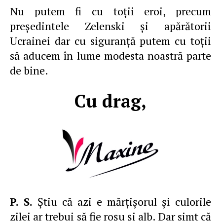
Nu putem fi cu toţii eroi, precum
preşedintele Zelenski şi apărătorii
Ucrainei dar cu siguranţă putem cu toţii
să aducem în lume modesta noastră parte
de bine.
Cu drag,
P. S.
Ştiu că azi e mărţişorul şi culorile
zilei ar trebui să fie roşu şi alb. Dar simt că