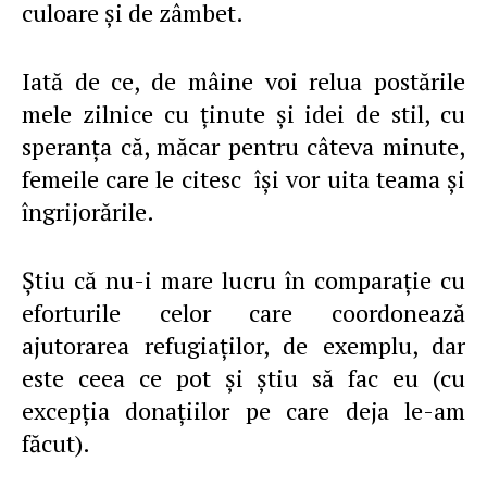
culoare şi de zâmbet.
Iată de ce, de mâine voi relua postările
mele zilnice cu ţinute şi idei de stil, cu
speranţa că, măcar pentru câteva minute,
femeile care le citesc îşi vor uita teama şi
îngrijorările.
Ştiu că nu-i mare lucru în comparaţie cu
eforturile celor care coordonează
ajutorarea refugiaţilor, de exemplu, dar
este ceea ce pot şi ştiu să fac eu (cu
excepţia donaţiilor pe care deja le-am
făcut).