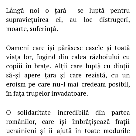
Lângă noi o ţară se luptă pentru
supravieţuirea ei, au loc distrugeri,
moarte, suferinţă.
Oameni care îşi părăsesc casele şi toată
viaţa lor, fugind din calea războiului cu
copiii în braţe. Alţii care luptă cu dinţii
să-şi apere ţara şi care rezistă, cu un
eroism pe care nu-l mai credeam posibil,
în faţa trupelor invadatoare.
O solidaritate incredibilă din partea
românilor, care îşi îmbrăţişează fraţii
ucrainieni şi îi ajută în toate modurile