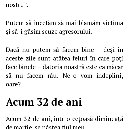
nostru”.
Putem să încetăm să mai blamăm victima
şi să-i găsim scuze agresorului.
Dacă nu putem să facem bine – deşi în
aceste zile sunt atâtea feluri în care poţi
face binele – datoria noastră este ca măcar
să nu facem rău. Ne-o vom îndeplini,
oare?
Acum 32 de ani
Acum 32 de ani, într-o ceţoasă dimineaţă
de martie, se năştea fiul meu.