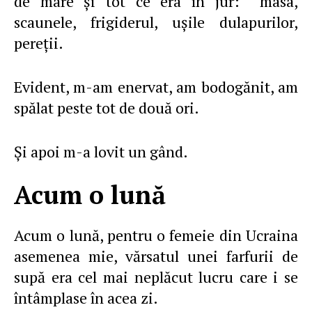
de mare şi tot ce era în jur: masa,
scaunele, frigiderul, uşile dulapurilor,
pereţii.
Evident, m-am enervat, am bodogănit, am
spălat peste tot de două ori.
Şi apoi m-a lovit un gând.
Acum o lună
Acum o lună, pentru o femeie din Ucraina
asemenea mie, vărsatul unei farfurii de
supă era cel mai neplăcut lucru care i se
întâmplase în acea zi.