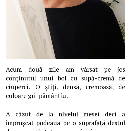
Acum două zile am vărsat pe jos
conţinutul unui bol cu supă-cremă de
ciuperci. O ştiţi, densă, cremoasă, de
culoare gri-pământiu.
A căzut de la nivelul mesei deci a
împroşcat podeaua pe o suprafaţă destul