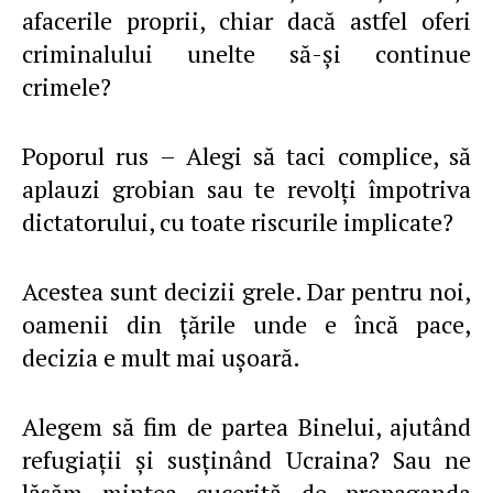
afacerile proprii, chiar dacă astfel oferi
criminalului unelte să-şi continue
crimele?
Poporul rus – Alegi să taci complice, să
aplauzi grobian sau te revolţi împotriva
dictatorului, cu toate riscurile implicate?
Acestea sunt decizii grele. Dar pentru noi,
oamenii din ţările unde e încă pace,
decizia e mult mai uşoară.
Alegem să fim de partea Binelui, ajutând
refugiaţii şi susţinând Ucraina? Sau ne
lăsăm mintea cucerită de propaganda