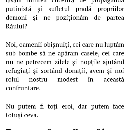
putinistă şi sufletul pradă propriilor
demoni şi ne poziţionăm de partea
Răului?
Noi, oamenii obişnuiţi, cei care nu luptăm
sub bombe să ne apăram casele, cei care
nu ne petrecem zilele şi nopţile ajutând
refugiaţi şi sortând donaţii, avem şi noi
rolul nostru modest în această
confruntare.
Nu putem fi toţi eroi, dar putem face
totuşi ceva.