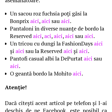
asemănătoare.
Un sacou roz fuchsia poţi găsi la
Bonprix
aici
,
aici
sau
aici
.
Pantaloni în diverse nuanţe de bordo la
Reserved
aici
,
aci
,
aici
,
aici
sau
aici
.
Un tricou cu dungi la FashionDays
aici
şi
aici
sau la Reserved
aici
şi
aici
.
Pantofi casual albi la DePurtat
aici
sau
aici
.
O geantă bordo la Mohito
aici
.
Atenţie!
Dacă citeşti acest articol pe telefon şi l-ai
deschis de pe Facebook, este posibil ca