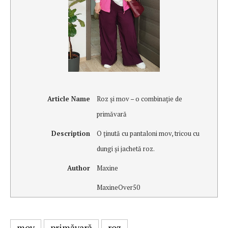
Article Name
Roz şi mov – o combinaţie de
primăvară
Description
O ţinută cu pantaloni mov, tricou cu
dungi şi jachetă roz.
Author
Maxine
MaxineOver50
mov
primăvară
roz