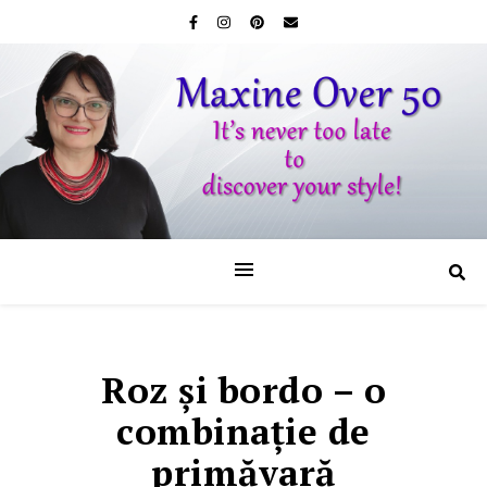
Roz şi bordo – o
combinaţie de
primăvară