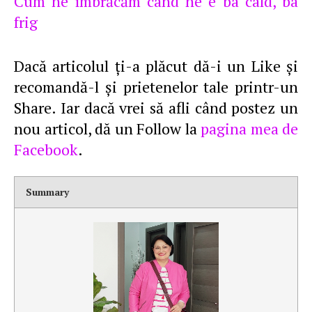
Cum ne îmbrăcăm când ne e ba cald, ba
frig
Dacă articolul ţi-a plăcut dă-i un Like şi
recomandă-l şi prietenelor tale printr-un
Share. Iar dacă vrei să afli când postez un
nou articol, dă un Follow la
pagina mea de
Facebook
.
Summary