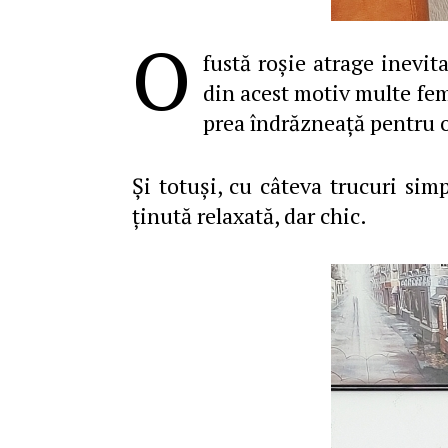
O
fustă roșie atrage inevit
din acest motiv multe feme
prea îndrăzneață pentru o
Și totuși, cu câteva trucuri sim
ținută relaxată, dar chic.