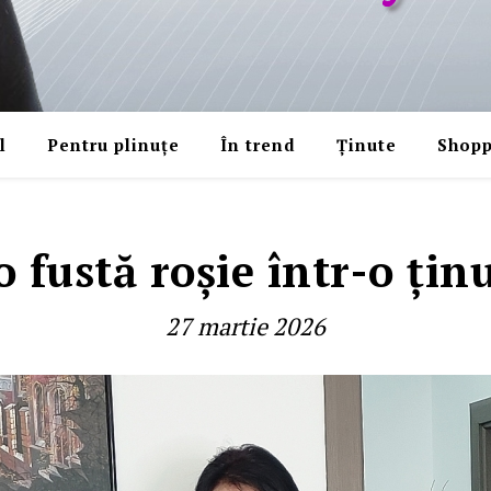
l
Pentru plinuțe
În trend
Ținute
Shopp
 fustă roșie într-o țin
27 martie 2026