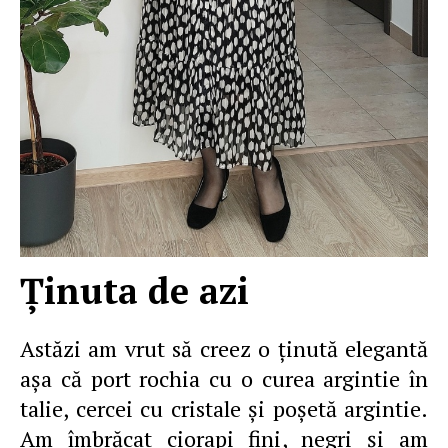
Ţinuta de azi
Astăzi am vrut să creez o ţinută elegantă
aşa că port rochia cu o curea argintie în
talie, cercei cu cristale şi poşetă argintie.
Am îmbrăcat ciorapi fini, negri şi am