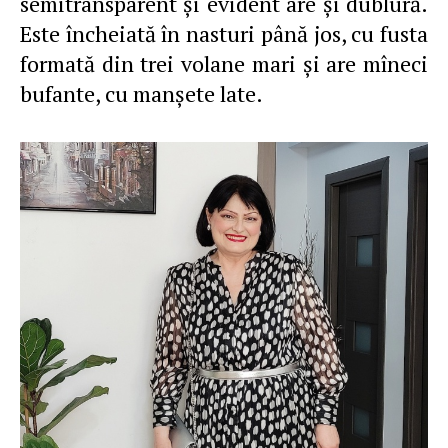
semitransparent şi evident are şi dublură.
Este încheiată în nasturi până jos, cu fusta
formată din trei volane mari şi are mîneci
bufante, cu manşete late.