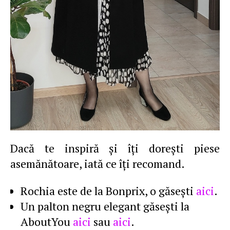
Dacă te inspiră şi îţi doreşti piese
asemănătoare, iată ce îţi recomand.
Rochia este de la Bonprix, o găseşti
aici
.
Un palton negru elegant găseşti la
AboutYou
aici
sau
aici
.