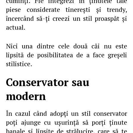
cuminţi. Fie integrezi în ţinutele tale
piese considerate tinereşti şi trendy,
încercând să-ţi creezi un stil proaspăt şi
actual.
Nici una dintre cele două căi nu este
lipsită de posibilitatea de a face greşeli
stilistice.
Conservator sau
modern
În cazul când adopţi un stil conservator
poţi ajunge cu uşurinţă să porţi ţinute
banale şi lipsite de strălucire, care să te