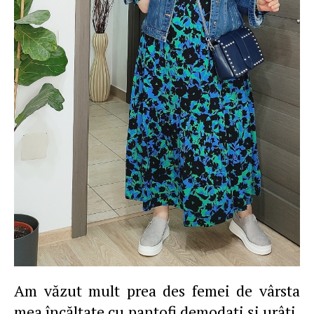
Am văzut mult prea des femei de vârsta
mea încălţate cu pantofi demodaţi şi urâţi,