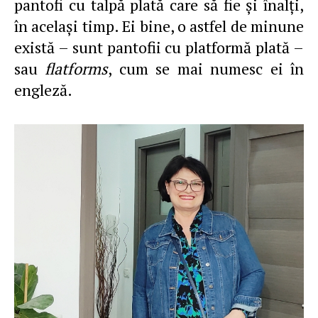
pantofi cu talpă plată care să fie şi înalţi,
în acelaşi timp. Ei bine, o astfel de minune
există – sunt pantofii cu platformă plată –
sau
flatforms
, cum se mai numesc ei în
engleză.