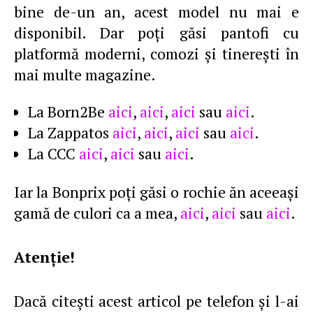
bine de-un an, acest model nu mai e
disponibil. Dar poţi găsi pantofi cu
platformă moderni, comozi şi tinereşti în
mai multe magazine.
La Born2Be
aici
,
aici
,
aici
sau
aici
.
La Zappatos
aici
,
aici
,
aici
sau
aici
.
La CCC
aici
,
aici
sau
aici
.
Iar la Bonprix poţi găsi o rochie ăn aceeaşi
gamă de culori ca a mea,
aici
,
aici
sau
aici
.
Atenţie!
Dacă citeşti acest articol pe telefon şi l-ai