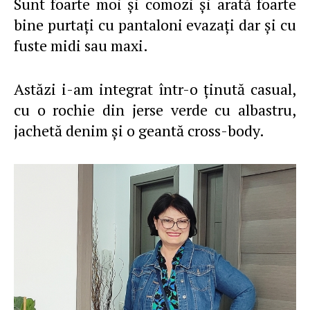
Sunt foarte moi şi comozi şi arată foarte
bine purtaţi cu pantaloni evazaţi dar şi cu
fuste midi sau maxi.
Astăzi i-am integrat într-o ţinută casual,
cu o rochie din jerse verde cu albastru,
jachetă denim şi o geantă cross-body.