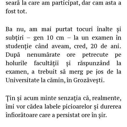
seară la care am participat, dar cam asta a
fost tot.
Ba nu, am mai purtat tocuri înalte şi
subţiri – gen 10 cm – la un examen în
studenţie când aveam, cred, 20 de ani.
După nenumărate ore petrecute pe
holurile facultăţii şi răspunzând la
examen, a trebuit să merg pe jos de la
Universitate la cămin, în Grozăveşti.
Ţin şi acum minte senzaţia că, realmente,
îmi vor cădea labele picioarelor şi durerea
înfiorătoare care a persistat ore în şir.