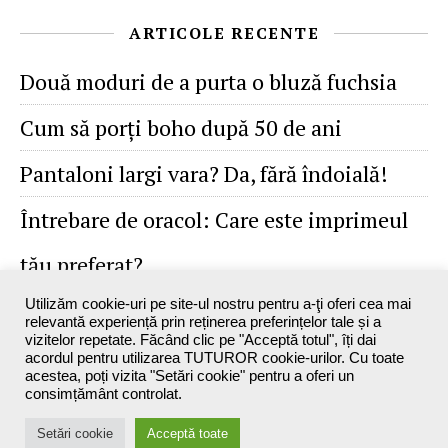
ARTICOLE RECENTE
Două moduri de a purta o bluză fuchsia
Cum să porţi boho după 50 de ani
Pantaloni largi vara? Da, fără îndoială!
Întrebare de oracol: Care este imprimeul
tău preferat?
Utilizăm cookie-uri pe site-ul nostru pentru a-ţi oferi cea mai
relevantă experiență prin reținerea preferințelor tale și a
vizitelor repetate. Făcând clic pe "Acceptă totul", îți dai
acordul pentru utilizarea TUTUROR cookie-urilor. Cu toate
acestea, poți vizita "Setări cookie" pentru a oferi un
consimțământ controlat.
Maxine`s Blog - 2026 ©
Setări cookie
Acceptă toate