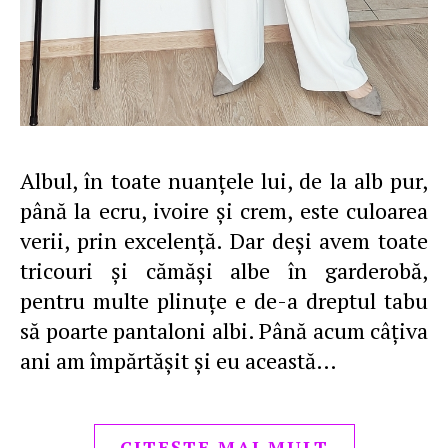
Albul, în toate nuanţele lui, de la alb pur,
până la ecru, ivoire şi crem, este culoarea
verii, prin excelenţă. Dar deşi avem toate
tricouri şi cămăşi albe în garderobă,
pentru multe plinuţe e de-a dreptul tabu
să poarte pantaloni albi. Până acum câţiva
ani am împărtăşit şi eu această…
CITEȘTE MAI MULT