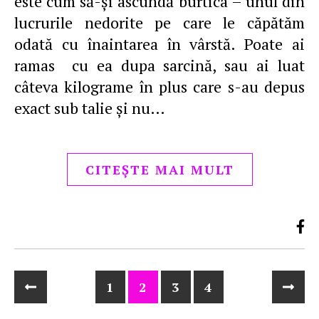
este cum să-şi ascundă burtica – unul din
lucrurile nedorite pe care le căpătăm
odată cu înaintarea în vârstă. Poate ai
ramas cu ea dupa sarcină, sau ai luat
câteva kilograme în plus care s-au depus
exact sub talie şi nu…
CITEȘTE MAI MULT
1
2
3
4