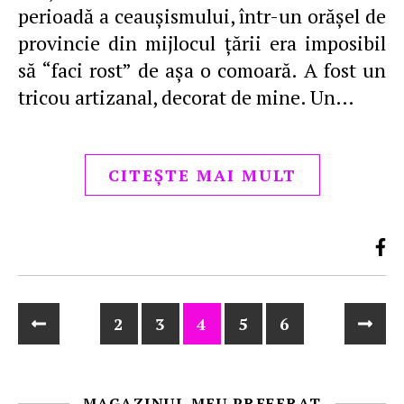
perioadă a ceauşismului, într-un orăşel de
provincie din mijlocul ţării era imposibil
să “faci rost” de aşa o comoară. A fost un
tricou artizanal, decorat de mine. Un…
CITEȘTE MAI MULT
2
3
4
5
6
MAGAZINUL MEU PREFERAT