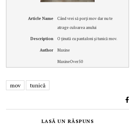
Article Name
Când vrei să porţi mov dar nu te
atrage culoarea anului
Description
O ţinută cu pantaloni şi tunică mov.
Author
Maxine
MaxineOver50
mov
tunică
LASĂ UN RĂSPUNS