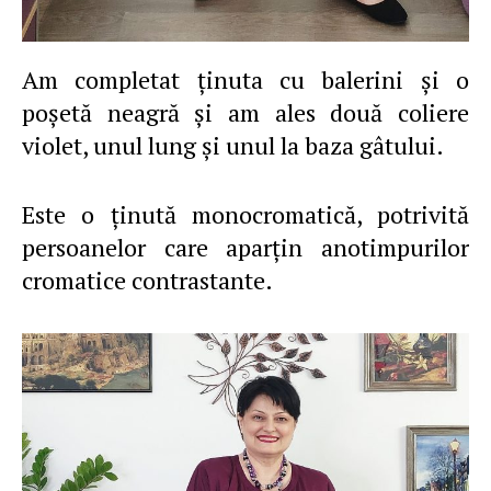
Am completat ţinuta cu balerini şi o
poşetă neagră şi am ales două coliere
violet, unul lung şi unul la baza gâtului.
Este o ţinută monocromatică, potrivită
persoanelor care aparţin anotimpurilor
cromatice contrastante.