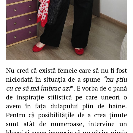
Nu cred că există femeie care să nu fi fost
niciodată în situaţia de a spune
“nu ştiu
cu ce să mă îmbrac azi
”. E vorba de o pană
de inspiraţie stilistică pe care uneori o
avem în faţa dulapului plin de haine.
Pentru că posibilităţile de a crea ţinute
sunt atât de numeroase, intervine un
blocaj şi avem impresia că nu găsim nimic