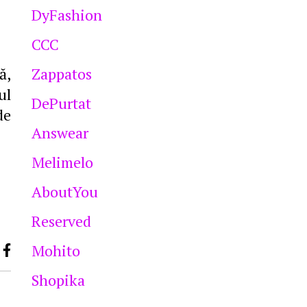
DyFashion
CCC
ă,
Zappatos
ul
DePurtat
de
Answear
Melimelo
AboutYou
Reserved
Mohito
Shopika