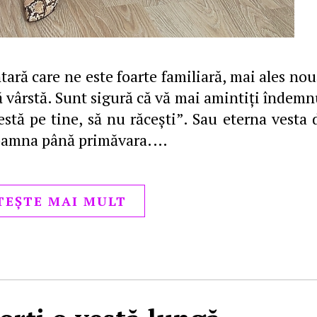
tară care ne este foarte familiară, mai ales nou
ă vârstă. Sunt sigură că vă mai amintiţi îndemn
stă pe tine, să nu răceşti”. Sau eterna vesta 
 toamna până primăvara.…
TEȘTE MAI MULT