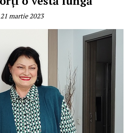
orţi o vestă lungă
21 martie 2023