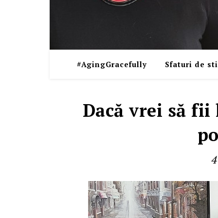
#AgingGracefully
Sfaturi de sti
Dacă vrei să fi
po
4