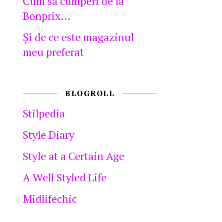
Cum să cumperi de la
Bonprix…
Şi de ce este magazinul
meu preferat
BLOGROLL
Stilpedia
Style Diary
Style at a Certain Age
A Well Styled Life
Midlifechic