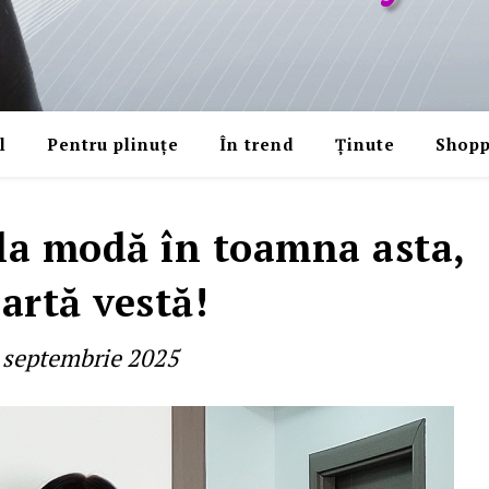
l
Pentru plinuțe
În trend
Ținute
Shopp
i la modă în toamna asta,
artă vestă!
 septembrie 2025