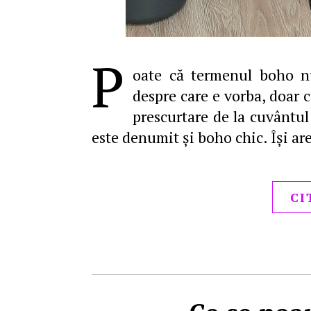
P
oate că termenul boho nu
despre care e vorba, doar 
prescurtare de la cuvântul
este denumit şi boho chic. Îşi ar
CI