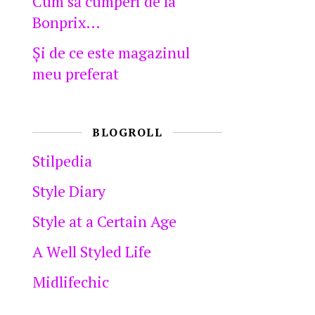
Cum să cumperi de la
Bonprix…
Şi de ce este magazinul
meu preferat
BLOGROLL
Stilpedia
Style Diary
Style at a Certain Age
A Well Styled Life
Midlifechic