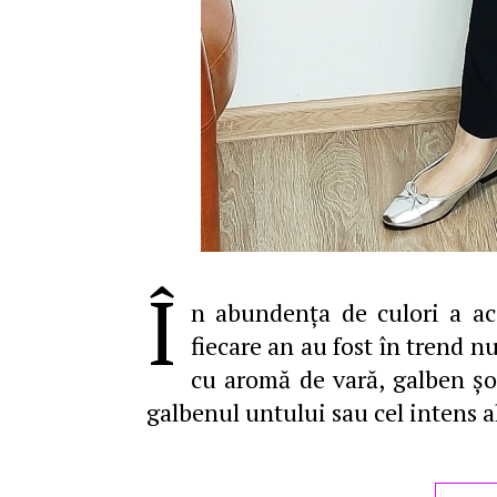
Î
n abundenţa de culori a ace
fiecare an au fost în trend n
cu aromă de vară, galben şo
galbenul untului sau cel intens a