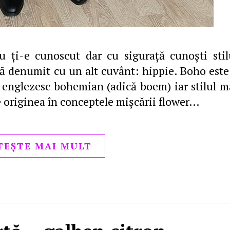
 ţi-e cunoscut dar cu siguraţă cunoşti stil
că denumit cu un alt cuvânt: hippie. Boho este
 englezesc bohemian (adică boem) iar stilul m
e originea în conceptele mişcării flower…
TEȘTE MAI MULT