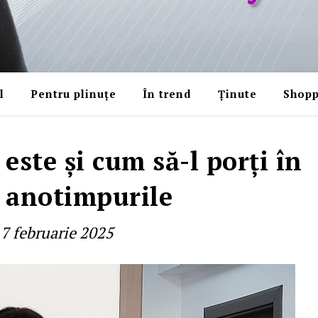
l
Pentru plinuțe
În trend
Ținute
Shopp
 este şi cum să-l porţi în
 anotimpurile
7 februarie 2025