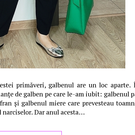
stei primăveri, galbenul are un loc aparte. 
uanţe de galben pe care le-am iubit: galbenul p
fran şi galbenul miere care prevesteau toamn
l narciselor. Dar anul acesta…