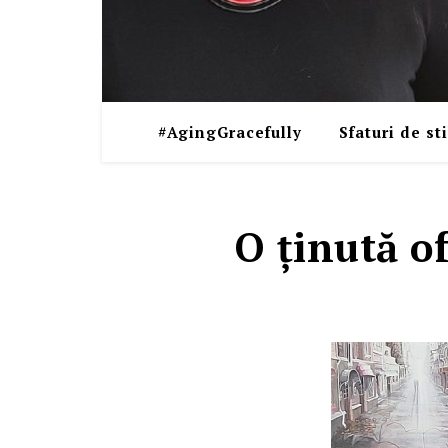
#AgingGracefully
Sfaturi de sti
O ţinută o