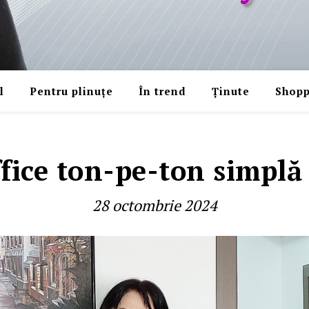
l
Pentru plinuțe
În trend
Ținute
Shopp
ffice ton-pe-ton simplă 
28 octombrie 2024