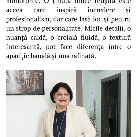
monotonie. O ţinută office reuşită este
aceea care inspiră încredere şi
profesionalism, dar care lasă loc şi pentru
un strop de personalitate. Micile detalii, o
nuanţă caldă, o croială fluidă, o textură
interesantă, pot face diferenţa între o
apariţie banală şi una rafinată.