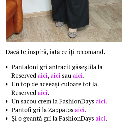
Dacă te inspiră, iată ce îţi recomand.
Pantaloni gri antracit găseştila la
Reserved
aici
,
aici
sau
aici
.
Un top de aceeaşi culoare tot la
Reserved
aici
.
Un sacou crem la FashionDays
aici
.
Pantofi gri la Zappatos
aici
.
Şi o geantă gri la FashionDays
aici
.