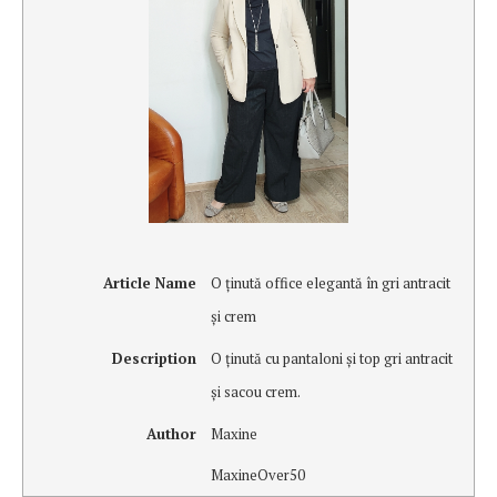
Article Name
O ţinută office elegantă în gri antracit
şi crem
Description
O ţinută cu pantaloni şi top gri antracit
şi sacou crem.
Author
Maxine
MaxineOver50