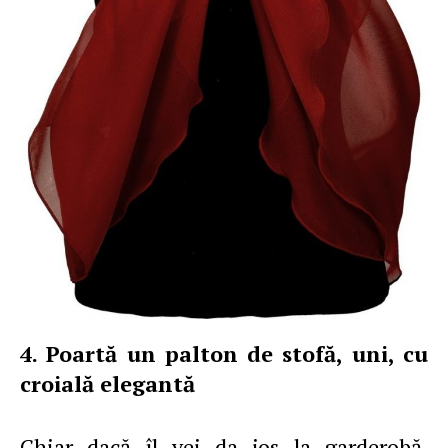
4. Poartă un palton de stofă, uni, cu
croială elegantă
Chiar dacă îl vei da jos la garderobă,