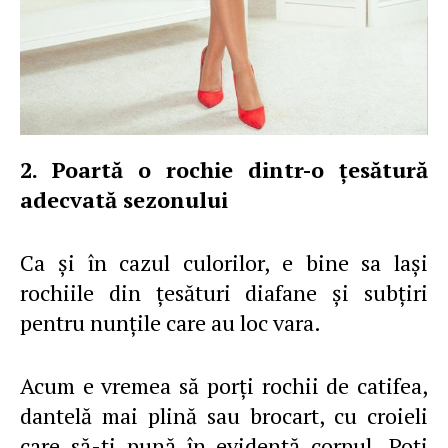
2. Poartă o rochie dintr-o ţesătură
adecvată sezonului
Ca şi în cazul culorilor, e bine sa laşi
rochiile din ţesături diafane şi subţiri
pentru nunţile care au loc vara.
Acum e vremea să porţi rochii de catifea,
dantelă mai plină sau brocart, cu croieli
care să-ţi pună în evidenţă corpul. Poţi