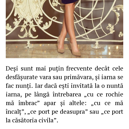
Deşi sunt mai puţin frecvente decât cele
desfăşurate vara sau primăvara, şi iarna se
fac nunţi. Iar dacă eşti invitată la o nuntă
iarna, pe lângă întrebarea „cu ce rochie
mă îmbrac” apar şi altele: „cu ce mă
încalţ”, „ce port pe deasupra” sau „ce port
la căsătoria civila”.