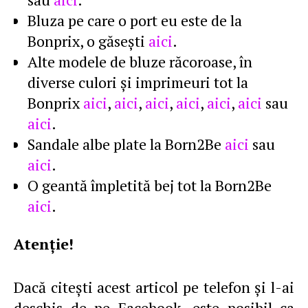
Bluza pe care o port eu este de la
Bonprix, o găseşti
aici
.
Alte modele de bluze răcoroase, în
diverse culori şi imprimeuri tot la
Bonprix
aici
,
aici
,
aici
,
aici
,
aici
,
aici
sau
aici
.
Sandale albe plate la Born2Be
aici
sau
aici
.
O geantă împletită bej tot la Born2Be
aici
.
Atenţie!
Dacă citeşti acest articol pe telefon şi l-ai
deschis de pe Facebook, este posibil ca