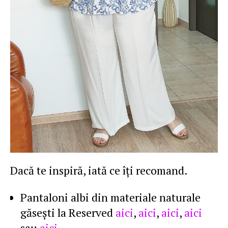
Dacă te inspiră, iată ce îţi recomand.
Pantaloni albi din materiale naturale
găseşti la Reserved
aici
,
aici
,
aici
,
aici
sau
aici
.