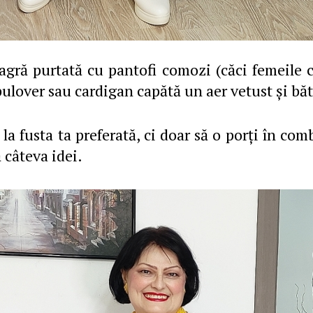
gră purtată cu pantofi comozi (căci femeile ca
pulover sau cardigan capătă un aer vetust şi băt
a fusta ta preferată, ci doar să o porţi în co
ă câteva idei.