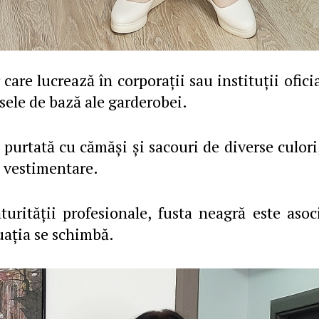
care lucrează în corporaţii sau instituţii oficia
sele de bază ale garderobei.
i purtată cu cămăşi şi sacouri de diverse culori
e vestimentare.
turităţii profesionale, fusta neagră este asoc
uaţia se schimbă.