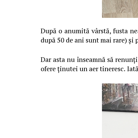
După o anumită vârstă, fusta nea
după 50 de ani sunt mai rare) şi 
Dar asta nu înseamnă să renunţi l
ofere ţinutei un aer tineresc. Iat