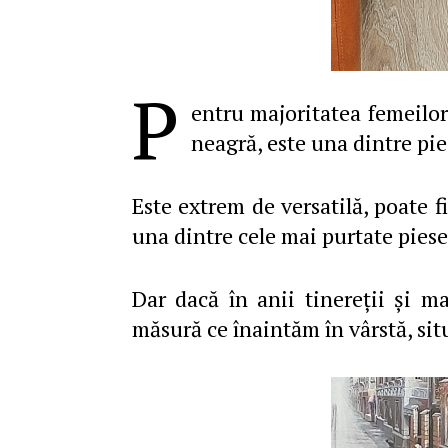
P
entru majoritatea femeilor 
neagră, este una dintre pie
Este extrem de versatilă, poate f
una dintre cele mai purtate pies
Dar dacă în anii tinereţii şi ma
măsură ce înaintăm în vârstă, sit