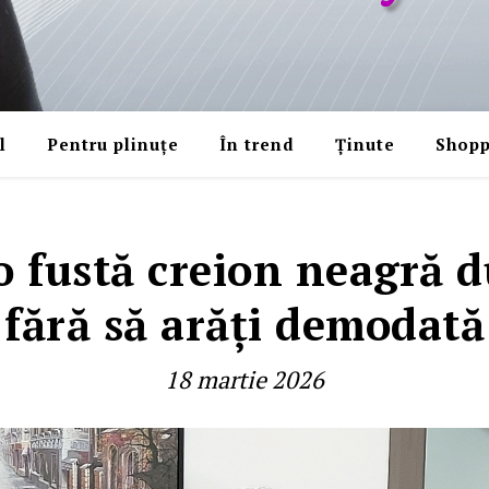
l
Pentru plinuțe
În trend
Ținute
Shopp
o fustă creion neagră d
fără să arăţi demodată
18 martie 2026