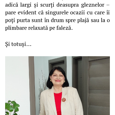
adică largi şi scurţi deasupra gleznelor –
pare evident că singurele ocazii cu care îi
poţi purta sunt în drum spre plajă sau la o
plimbare relaxată pe faleză.
Şi totuşi…