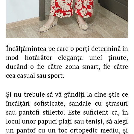
Încălţămintea pe care o porţi determină în
mod hotărâtor eleganţa unei ţinute,
ducând-o fie către zona smart, fie către
cea casual sau sport.
Şi nu trebuie să vă gândiţi la cine ştie ce
încălţări sofisticate, sandale cu ştrasuri
sau pantofi stiletto. Este suficient ca, în
locul unor papuci plaţi sau tenişi, să alegi
un pantof cu un toc ortopedic mediu, şi