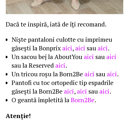
Dacă te inspiră, iată de îţi recomand.
Nişte pantaloni culotte cu imprimeu
găseşti la Bonprix
aici
,
aici
sau
aici
.
Un sacou bej la AboutYou
aici
sau
aici
sau la Reserved
aici
.
Un tricou roşu la Born2Be
aici
sau
aici
.
Pantofi cu toc ortopedic tip espadrile
găseşti la Born2Be
aici
,
aici
sau
aici
.
O geantă împletită la
Born2Be
.
Atenţie!