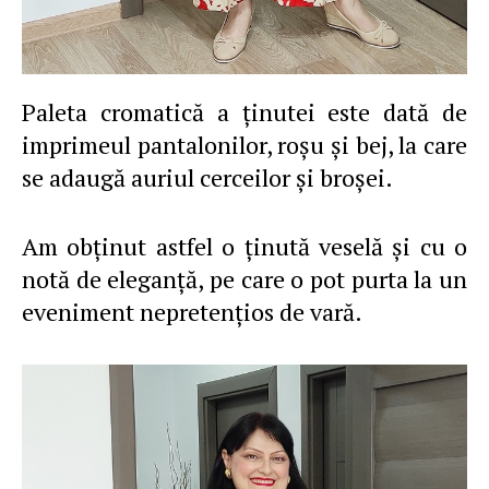
Paleta cromatică a ţinutei este dată de
imprimeul pantalonilor, roşu şi bej, la care
se adaugă auriul cerceilor şi broşei.
Am obţinut astfel o ţinută veselă şi cu o
notă de eleganţă, pe care o pot purta la un
eveniment nepretenţios de vară.