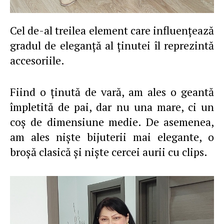
Cel de-al treilea element care influenţează
gradul de eleganţă al ţinutei îl reprezintă
accesoriile.
Fiind o ţinută de vară, am ales o geantă
împletită de pai, dar nu una mare, ci un
coş de dimensiune medie. De asemenea,
am ales nişte bijuterii mai elegante, o
broşă clasică şi nişte cercei aurii cu clips.