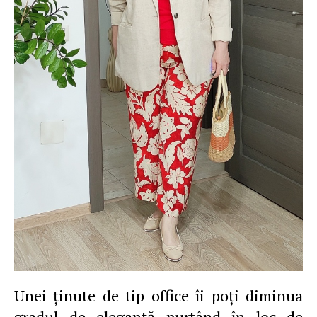
Unei ţinute de tip office îi poţi diminua
gradul de eleganţă purtând în loc de