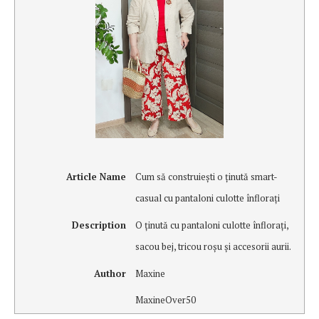
Article Name
Cum să construieşti o ţinută smart-
casual cu pantaloni culotte înfloraţi
Description
O ţinută cu pantaloni culotte înfloraţi,
sacou bej, tricou roşu şi accesorii aurii.
Author
Maxine
MaxineOver50