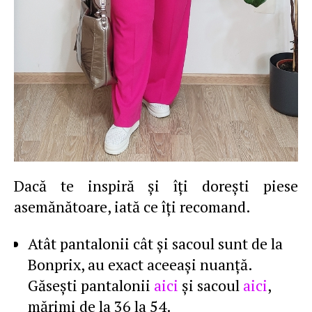
Dacă te inspiră şi îţi doreşti piese
asemănătoare, iată ce îţi recomand.
Atât pantalonii cât şi sacoul sunt de la
Bonprix, au exact aceeaşi nuanţă.
Găseşti pantalonii
aici
şi sacoul
aici
,
mărimi de la 36 la 54.