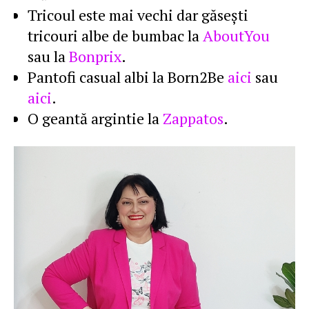
Tricoul este mai vechi dar găseşti
tricouri albe de bumbac la
AboutYou
sau la
Bonprix
.
Pantofi casual albi la Born2Be
aici
sau
aici
.
O geantă argintie la
Zappatos
.