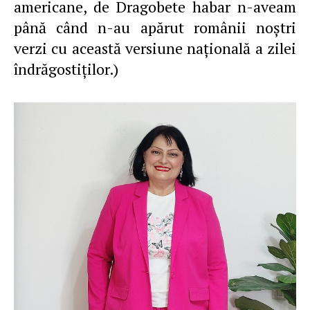
americane, de Dragobete habar n-aveam
până când n-au apărut românii noştri
verzi cu această versiune naţională a zilei
îndrăgostiţilor.)