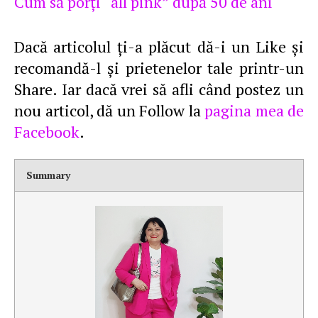
Cum să porţi “all pink” după 50 de ani
Dacă articolul ţi-a plăcut dă-i un Like şi
recomandă-l şi prietenelor tale printr-un
Share. Iar dacă vrei să afli când postez un
nou articol, dă un Follow la
pagina mea de
Facebook
.
Summary