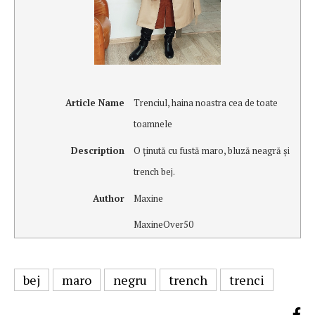
Article Name
Trenciul, haina noastra cea de toate
toamnele
Description
O ţinută cu fustă maro, bluză neagră şi
trench bej.
Author
Maxine
MaxineOver50
bej
maro
negru
trench
trenci