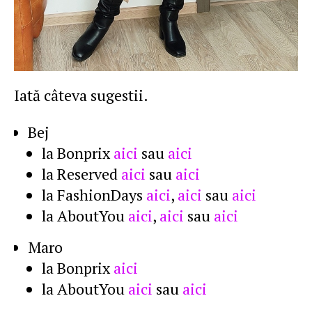
Iată câteva sugestii.
Bej
la Bonprix
aici
sau
aici
la Reserved
aici
sau
aici
la FashionDays
aici
,
aici
sau
aici
la AboutYou
aici
,
aici
sau
aici
Maro
la Bonprix
aici
la AboutYou
aici
sau
aici