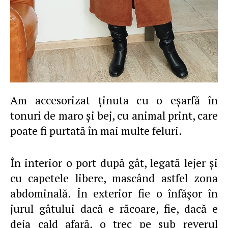
Am accesorizat ţinuta cu o eşarfă în
tonuri de maro şi bej, cu animal print, care
poate fi purtată în mai multe feluri.
În interior o port după gât, legată lejer şi
cu capetele libere, mascând astfel zona
abdominală. În exterior fie o înfăşor în
jurul gâtului dacă e răcoare, fie, dacă e
deja cald afară, o trec pe sub reverul