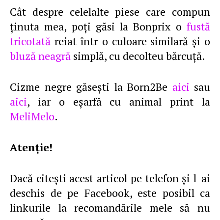
Cât despre celelalte piese care compun
ţinuta mea, poţi găsi la Bonprix o
fustă
tricotată
reiat într-o culoare similară şi o
bluză neagră
simplă, cu decolteu bărcuţă.
Cizme negre găseşti la Born2Be
aici
sau
aici
, iar o eşarfă cu animal print la
MeliMelo
.
Atenţie!
Dacă citeşti acest articol pe telefon şi l-ai
deschis de pe Facebook, este posibil ca
linkurile la recomandările mele să nu