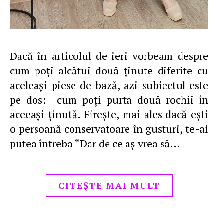
Dacă în articolul de ieri vorbeam despre
cum poţi alcătui două ţinute diferite cu
aceleaşi piese de bază, azi subiectul este
pe dos: cum poţi purta două rochii în
aceeaşi ţinută. Fireşte, mai ales dacă eşti
o persoană conservatoare în gusturi, te-ai
putea întreba “Dar de ce aş vrea să…
CITEȘTE MAI MULT