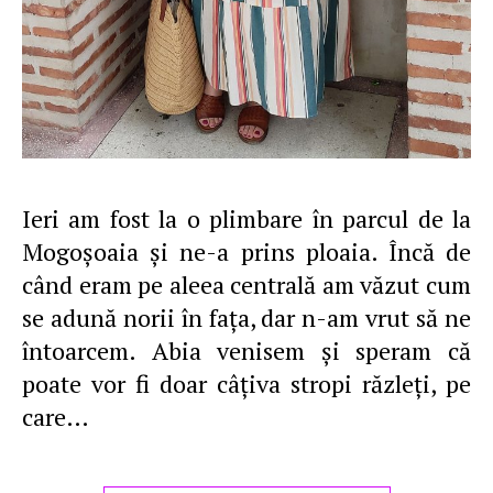
Ieri am fost la o plimbare în parcul de la
Mogoşoaia şi ne-a prins ploaia. Încă de
când eram pe aleea centrală am văzut cum
se adună norii în faţa, dar n-am vrut să ne
întoarcem. Abia venisem şi speram că
poate vor fi doar câţiva stropi răzleţi, pe
care…