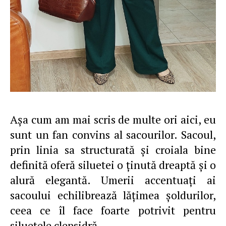
Aşa cum am mai scris de multe ori aici, eu
sunt un fan convins al sacourilor. Sacoul,
prin linia sa structurată şi croiala bine
definită oferă siluetei o ţinută dreaptă şi o
alură elegantă. Umerii accentuaţi ai
sacoului echilibrează lăţimea şoldurilor,
ceea ce îl face foarte potrivit pentru
siluetele clepsidră…