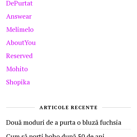
DePurtat
Answear
Melimelo
AboutYou
Reserved
Mohito
Shopika
ARTICOLE RECENTE
Două moduri de a purta o bluză fuchsia
Cum să porţi boho după 50 de ani