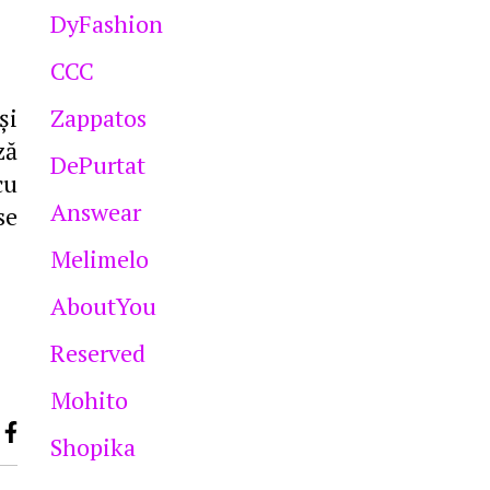
DyFashion
CCC
și
Zappatos
ză
DePurtat
cu
Answear
se
Melimelo
AboutYou
Reserved
Mohito
Shopika