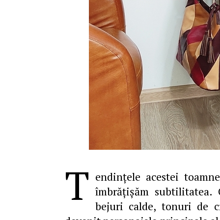
T
endinţele acestei toamn
îmbrățișăm subtilitatea.
bejuri calde, tonuri de 