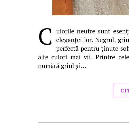
C
ulorile neutre sunt esenți
eleganței lor. Negrul, gri
perfectă pentru ținute sof
alte culori mai vii. Printre ce
numără griul și…
CI