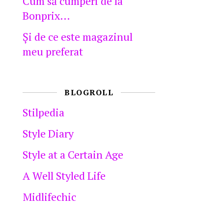
Cum să cumperi de la
Bonprix…
Şi de ce este magazinul
meu preferat
BLOGROLL
Stilpedia
Style Diary
Style at a Certain Age
A Well Styled Life
Midlifechic