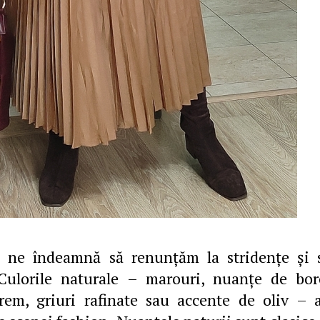
e ne îndeamnă să renunțăm la stridențe și 
 Culorile naturale – marouri, nuanţe de bor
crem, griuri rafinate sau accente de oliv – 