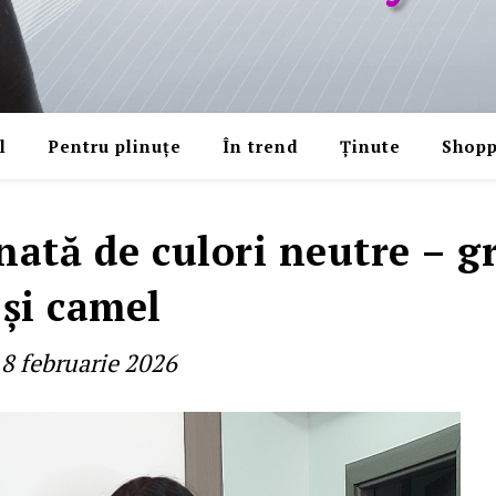
l
Pentru plinuțe
În trend
Ținute
Shopp
nată de culori neutre – gr
şi camel
8 februarie 2026