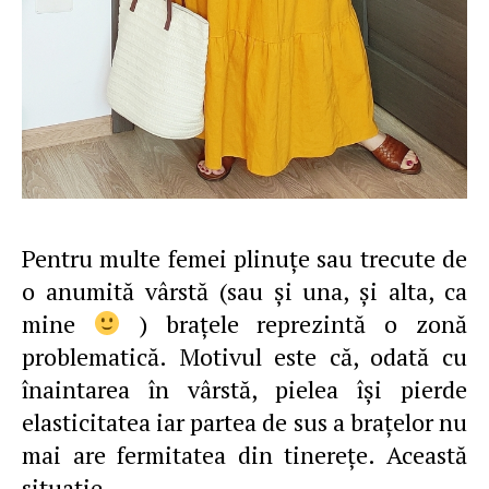
Pentru multe femei plinuţe sau trecute de
o anumită vârstă (sau şi una, şi alta, ca
mine
) braţele reprezintă o zonă
problematică. Motivul este că, odată cu
înaintarea în vârstă, pielea îşi pierde
elasticitatea iar partea de sus a braţelor nu
mai are fermitatea din tinereţe. Această
situaţie…