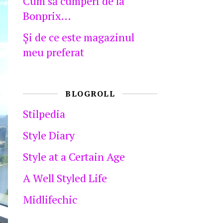
Cum să cumperi de la
Bonprix…
Şi de ce este magazinul
meu preferat
BLOGROLL
Stilpedia
Style Diary
Style at a Certain Age
A Well Styled Life
Midlifechic