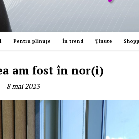
l
Pentru plinuțe
În trend
Ținute
Shopp
a am fost în nor(i)
8 mai 2023