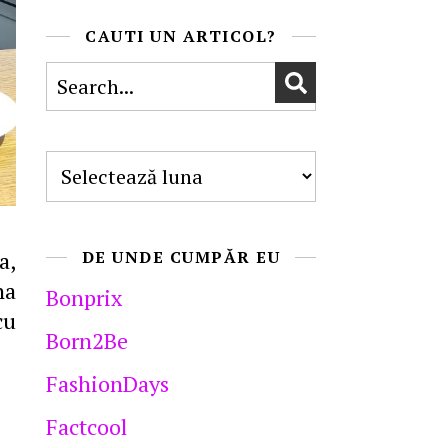
CAUTI UN ARTICOL?
Arhive
a,
DE UNDE CUMPĂR EU
na
Bonprix
cu
Born2Be
FashionDays
Factcool