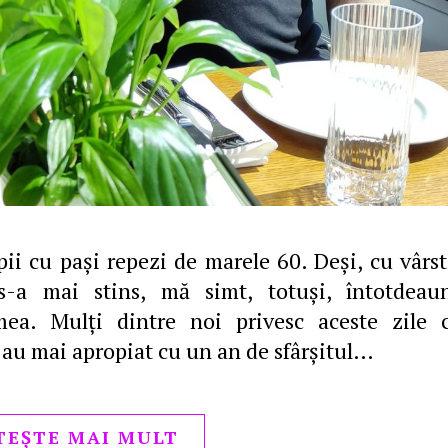
pii cu paşi repezi de marele 60. Deşi, cu vârst
 s-a mai stins, mă simt, totuşi, întotdeau
ea. Mulţi dintre noi privesc aceste zile 
au mai apropiat cu un an de sfârşitul…
TEȘTE MAI MULT