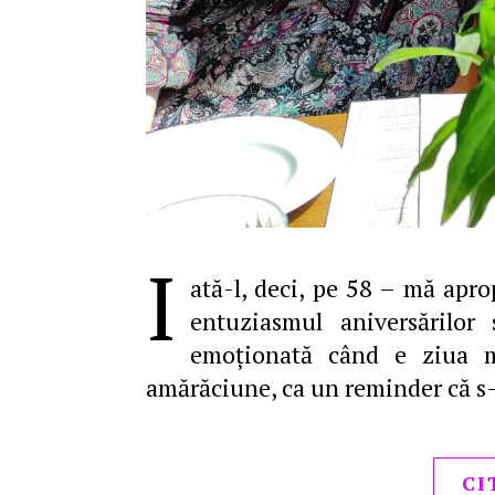
I
ată-l, deci, pe 58 – mă apro
entuziasmul aniversărilor
emoţionată când e ziua m
amărăciune, ca un reminder că s-
CI