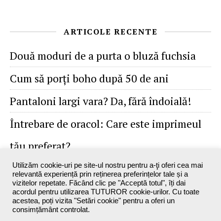
ARTICOLE RECENTE
Două moduri de a purta o bluză fuchsia
Cum să porţi boho după 50 de ani
Pantaloni largi vara? Da, fără îndoială!
Întrebare de oracol: Care este imprimeul
tău preferat?
Utilizăm cookie-uri pe site-ul nostru pentru a-ţi oferi cea mai
relevantă experiență prin reținerea preferințelor tale și a
vizitelor repetate. Făcând clic pe "Acceptă totul", îți dai
acordul pentru utilizarea TUTUROR cookie-urilor. Cu toate
acestea, poți vizita "Setări cookie" pentru a oferi un
consimțământ controlat.
Maxine`s Blog - 2026 ©