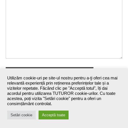
Utilizăm cookie-uri pe site-ul nostru pentru a-ţi oferi cea mai
relevantă experiență prin reținerea preferințelor tale și a
vizitelor repetate. Făcând clic pe "Acceptă totul", îți dai
acordul pentru utilizarea TUTUROR cookie-urilor. Cu toate
acestea, poți vizita "Setări cookie" pentru a oferi un
consimțământ controlat.
Setări cookie
Acceptă toate
Maxine`s Blog - 2026 ©