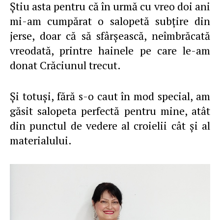
Ştiu asta pentru că în urmă cu vreo doi ani
mi-am cumpărat o salopetă subţire din
jerse, doar că să sfârşească, neîmbrăcată
vreodată, printre hainele pe care le-am
donat Crăciunul trecut.
Şi totuşi, fără s-o caut în mod special, am
găsit salopeta perfectă pentru mine, atât
din punctul de vedere al croielii cât şi al
materialului.