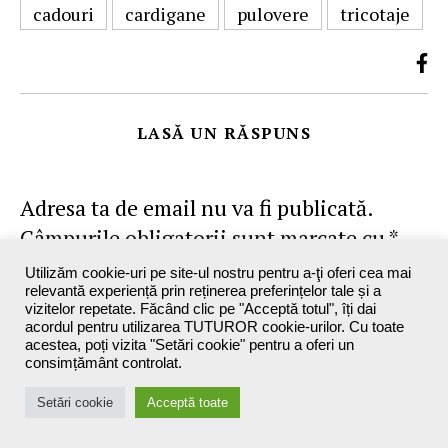
cadouri
cardigane
pulovere
tricotaje
LASĂ UN RĂSPUNS
Adresa ta de email nu va fi publicată.
Câmpurile obligatorii sunt marcate cu
*
Utilizăm cookie-uri pe site-ul nostru pentru a-ţi oferi cea mai
Nume
*
relevantă experiență prin reținerea preferințelor tale și a
vizitelor repetate. Făcând clic pe "Acceptă totul", îți dai
acordul pentru utilizarea TUTUROR cookie-urilor. Cu toate
acestea, poți vizita "Setări cookie" pentru a oferi un
consimțământ controlat.
Email
*
Setări cookie
Acceptă toate