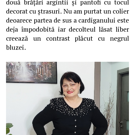
două brăţări argintii şi pantofi cu tocul
decorat cu ştrasuri. Nu am purtat un colier
deoarece partea de sus a cardiganului este
deja împodobită iar decolteul lăsat liber
creează un contrast plăcut cu negrul
bluzei.