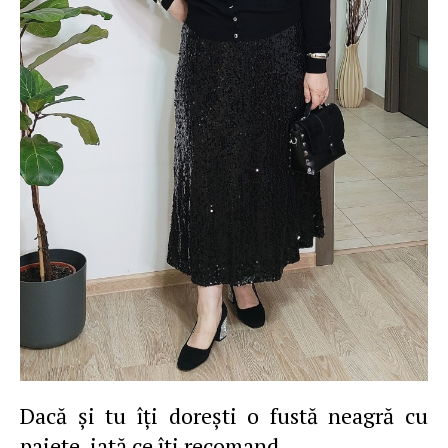
Dacă şi tu îţi doreşti o fustă neagră cu
paiete, iată ce îţi recomand.