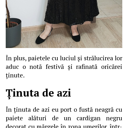
În plus, paietele cu luciul şi strălucirea lor
aduc o notă festivă şi rafinată oricărei
ţinute.
Ţinuta de azi
În ţinuta de azi eu port o fustă neagră cu
paiete alături de un cardigan negru
decorat cu mărgele în zona umerilor, într-