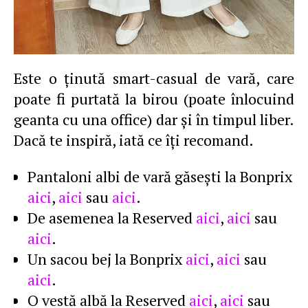
Este o ţinută smart-casual de vară, care
poate fi purtată la birou (poate înlocuind
geanta cu una office) dar şi în timpul liber.
Dacă te inspiră, iată ce îţi recomand.
Pantaloni albi de vară găseşti la Bonprix
aici
,
aici
sau
aici
.
De asemenea la Reserved
aici
,
aici
sau
aici
.
Un sacou bej la Bonprix
aici
,
aici
sau
aici
.
O vestă albă la Reserved
aici
,
aici
sau