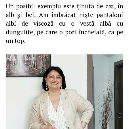
Un posibil exemplu este ţinuta de azi, în
alb şi bej. Am îmbrăcat nişte pantaloni
albi de vîscoză cu o vestă albă cu
dunguliţe, pe care o port încheiată, ca pe
un top.