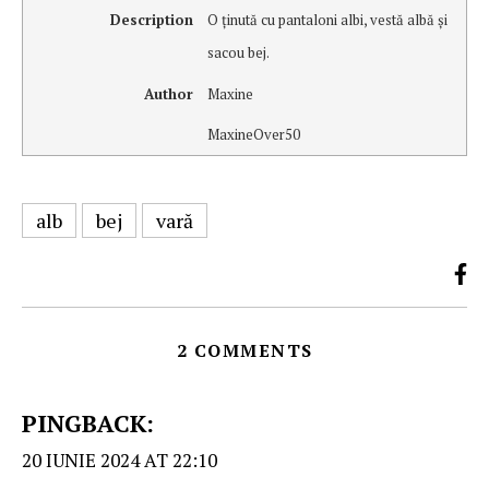
Description
O ţinută cu pantaloni albi, vestă albă şi
sacou bej.
Author
Maxine
MaxineOver50
alb
bej
vară
2 COMMENTS
PINGBACK:
20 IUNIE 2024 AT 22:10