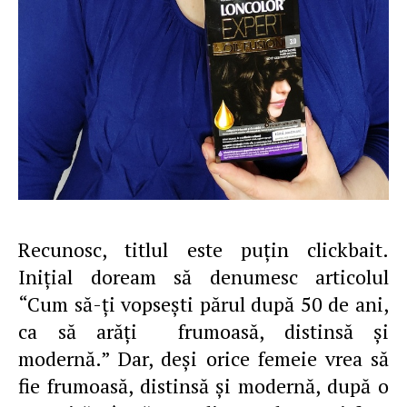
Recunosc, titlul este puţin clickbait.
Iniţial doream să denumesc articolul
“Cum să-ţi vopseşti părul după 50 de ani,
ca să arăţi frumoasă, distinsă şi
modernă.” Dar, deşi orice femeie vrea să
fie frumoasă, distinsă şi modernă, după o