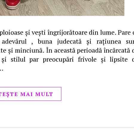
ploioase şi veşti îngrijorătoare din lume. Pare 
, adevărul , buna judecată şi raţiunea su
ate şi minciună. În această perioadă încărcată 
şi stilul par preocupări frivole şi lipsite 
.…
TEȘTE MAI MULT