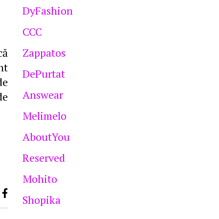
DyFashion
CCC
că
Zappatos
nt
DePurtat
de
Answear
de
Melimelo
AboutYou
Reserved
Mohito
Shopika