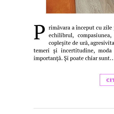
P
rimăvara a început cu zile 
echilibrul, compasiunea
copleşite de ură, agresivit
temeri şi incertitudine, moda 
importanţă. Şi poate chiar sunt
CI