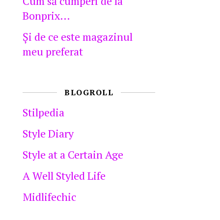
Cum să cumperi de la
Bonprix…
Şi de ce este magazinul
meu preferat
BLOGROLL
Stilpedia
Style Diary
Style at a Certain Age
A Well Styled Life
Midlifechic