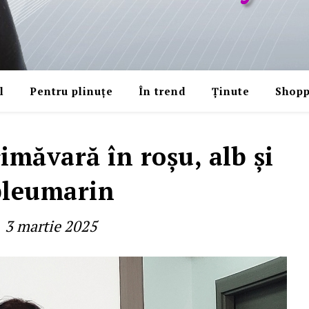
l
Pentru plinuțe
În trend
Ținute
Shopp
imăvară în roşu, alb şi
bleumarin
3 martie 2025