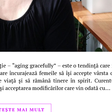
ie – “aging gracefully” – este o tendinţă care 
are încurajează femeile să îşi accepte vârsta 
 viaţă şi să rămână tinere în spirit. Curent
 şi acceptarea modificărilor care vin odată cu…
TEȘTE MAI MULT