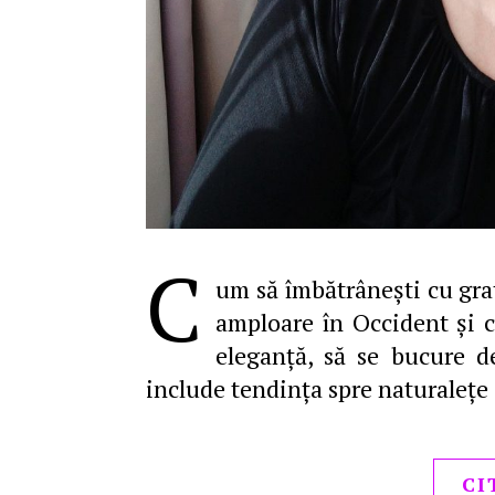
C
um să îmbătrâneşti cu graţ
amploare în Occident şi c
eleganţă, să se bucure de
include tendinţa spre naturaleţe
CI