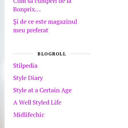
Cum să cumperi de la
Bonprix…
Şi de ce este magazinul
meu preferat
BLOGROLL
Stilpedia
Style Diary
Style at a Certain Age
A Well Styled Life
Midlifechic