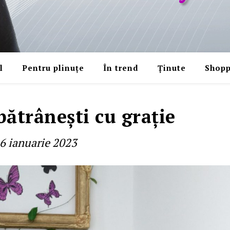
l
Pentru plinuțe
În trend
Ținute
Shopp
ătrâneşti cu graţie
6 ianuarie 2023