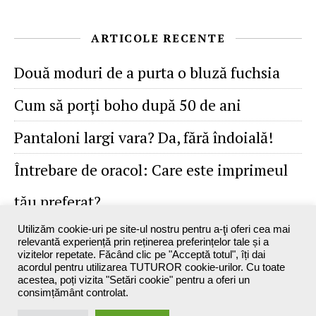
ARTICOLE RECENTE
Două moduri de a purta o bluză fuchsia
Cum să porţi boho după 50 de ani
Pantaloni largi vara? Da, fără îndoială!
Întrebare de oracol: Care este imprimeul
tău preferat?
Utilizăm cookie-uri pe site-ul nostru pentru a-ţi oferi cea mai
relevantă experiență prin reținerea preferințelor tale și a
vizitelor repetate. Făcând clic pe "Acceptă totul", îți dai
acordul pentru utilizarea TUTUROR cookie-urilor. Cu toate
acestea, poți vizita "Setări cookie" pentru a oferi un
consimțământ controlat.
Maxine`s Blog - 2026 ©