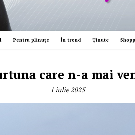
l
Pentru plinuțe
În trend
Ținute
Shopp
urtuna care n-a mai ven
1 iulie 2025