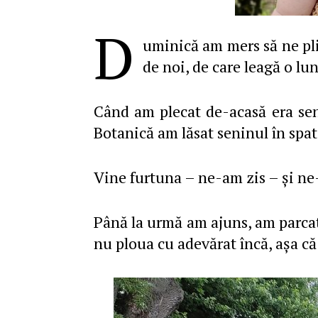
D
uminică am mers să ne pl
de noi, de care leagă o lu
Când am plecat de-acasă era seni
Botanică am lăsat seninul în spat
Vine furtuna – ne-am zis – şi n
Până la urmă am ajuns, am parcat 
nu ploua cu adevărat încă, aşa că