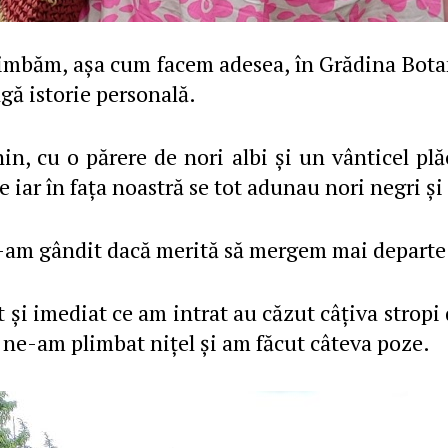
imbăm, aşa cum facem adesea, în Grădina Botani
ngă istorie personală.
n, cu o părere de nori albi şi un vânticel pl
e iar în faţa noastră se tot adunau nori negri ş
e-am gândit dacă merită să mergem mai departe 
şi imediat ce am intrat au căzut câţiva stropi 
 ne-am plimbat niţel şi am făcut câteva poze.