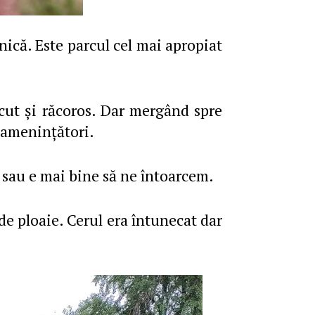
că. Este parcul cel mai apropiat
ăcut şi răcoros. Dar mergând spre
i ameninţători.
sau e mai bine să ne întoarcem.
de ploaie. Cerul era întunecat dar