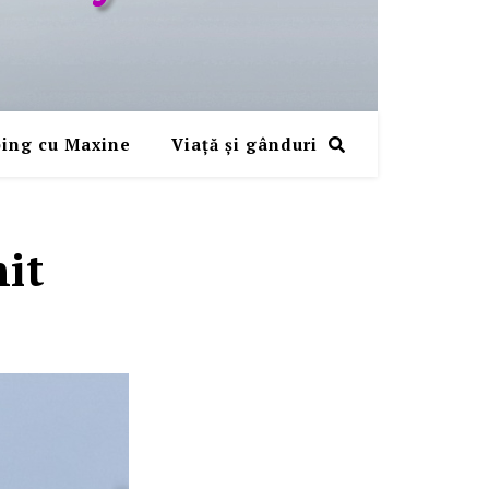
ing cu Maxine
Viaţă şi gânduri
it