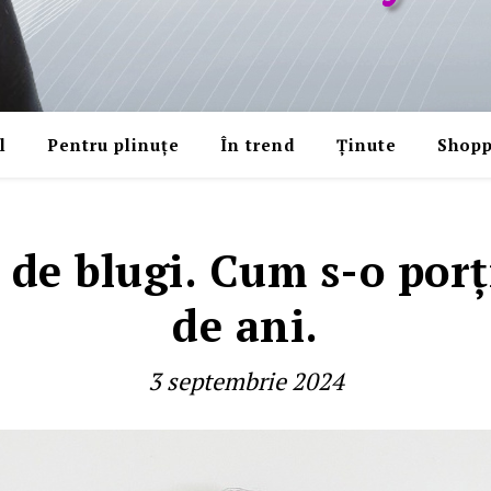
l
Pentru plinuțe
În trend
Ținute
Shopp
 de blugi. Cum s-o porţ
de ani.
3 septembrie 2024