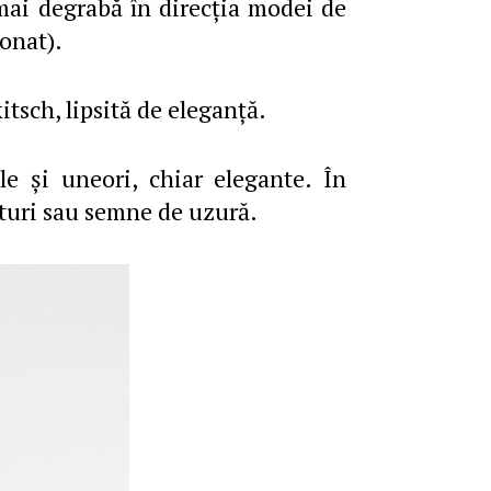
mai degrabă în direcţia modei de
ionat).
itsch, lipsită de eleganţă.
le şi uneori, chiar elegante. În
pturi sau semne de uzură.