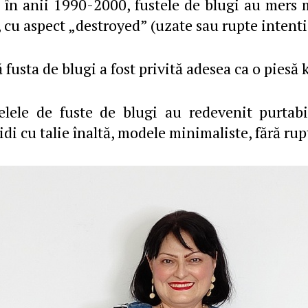
s în anii 1990-2000, fustele de blugi au mers 
ă, cu aspect „destroyed” (uzate sau rupte intent
 fusta de blugi a fost privită adesea ca o piesă k
lele de fuste de blugi au redevenit purtabi
di cu talie înaltă, modele minimaliste, fără ru