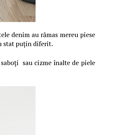
hetele denim au rămas mereu piese
 stat puţin diferit.
 saboţi sau cizme înalte de piele