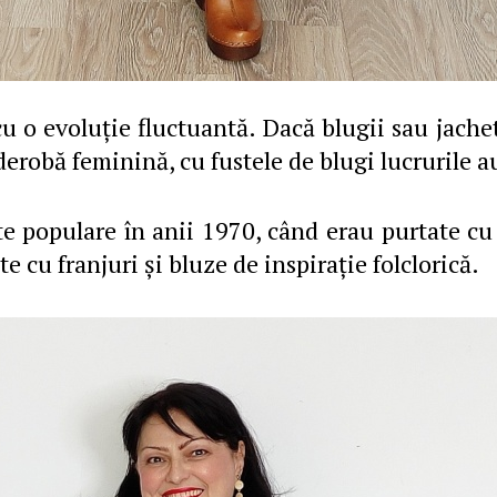
 cu o evoluţie fluctuantă. Dacă blugii sau jac
derobă feminină, cu fustele de blugi lucrurile au
te populare în anii 1970, când erau purtate cu
ste cu franjuri şi bluze de inspiraţie folclorică.