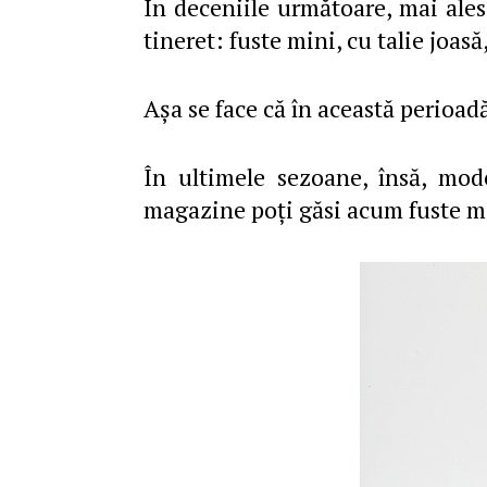
În deceniile următoare, mai ale
tineret: fuste mini, cu talie joas
Aşa se face că în această perioadă
În ultimele sezoane, însă, mode
magazine poţi găsi acum fuste mi