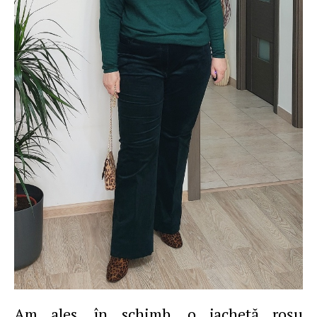
Am ales, în schimb, o jachetă roşu