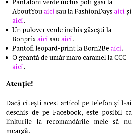
Pantaloni verde închis poţi găsi la
AboutYou
aici
sau la FashionDays
aici
şi
aici
.
Un pulover verde închis găseşti la
Bonprix
aici
sau
aici
.
Pantofi leopard-print la Born2Be
aici
.
O geantă de umăr maro caramel la CCC
aici
.
Atenţie!
Dacă citeşti acest articol pe telefon şi l-ai
deschis de pe Facebook, este posibil ca
linkurile la recomandările mele să nu
meargă.