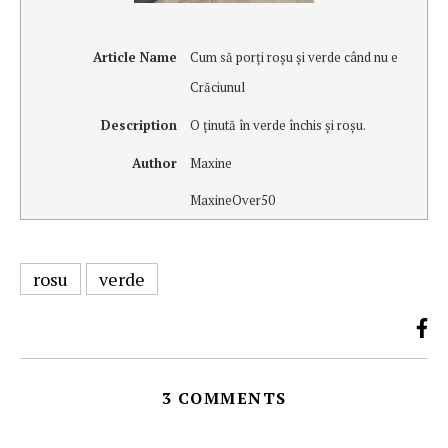
Article Name
Cum să porţi roşu şi verde când nu e
Crăciunul
Description
O ţinută în verde închis şi roşu.
Author
Maxine
MaxineOver50
rosu
verde
3 COMMENTS