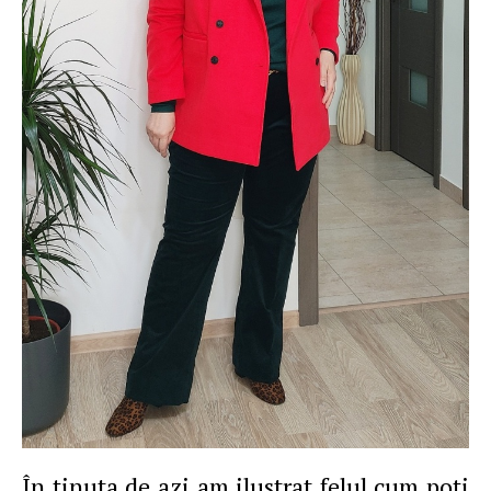
În ţinuta de azi am ilustrat felul cum poţi