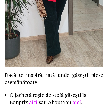
Dacă te inspiră, iată unde găseşti piese
asemănătoare.
O jachetă roşie de stofă găseşti la
Bonprix
aici
sau AboutYou
aici
.